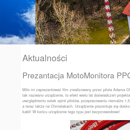
Aktualności
Prezantacja MotoMonitora PPG
Miło mi zaprezentować film zrealizowany przez pilota Adama C
tak nazwano urządzenie, to efekt wielu lat doświadczeń projekta
uwzględnieniu setek opinii pilotów, przepracowaniu niemalże 1,
a teraz także na Chmielakach. Urządzenie prezentuje się doskon
kabli! W końcu urządzenie tego typu jest bezprzewodowe!