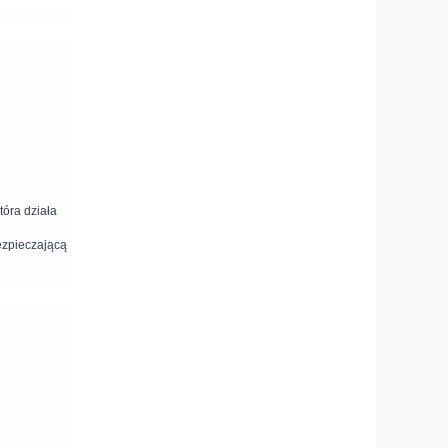
óra działa
ezpieczającą