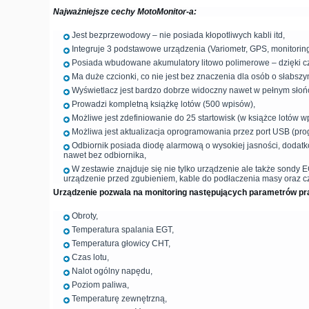
Najważniejsze cechy MotoMonitor-a:
Jest bezprzewodowy – nie posiada kłopotliwych kabli itd,
Integruje 3 podstawowe urządzenia (Variometr, GPS, monitoring 
Posiada wbudowane akumulatory litowo polimerowe – dzięki c
Ma duże czcionki, co nie jest bez znaczenia dla osób o słabsz
Wyświetlacz jest bardzo dobrze widoczny nawet w pełnym słoń
Prowadzi kompletną książkę lotów (500 wpisów),
Możliwe jest zdefiniowanie do 25 startowisk (w książce lotów
Możliwa jest aktualizacja oprogramowania przez port USB (prog
Odbiornik posiada diodę alarmową o wysokiej jasności, dodatk
nawet bez odbiornika,
W zestawie znajduje się nie tylko urządzenie ale także sondy 
urządzenie przed zgubieniem, kable do podłaczenia masy oraz cz
Urządzenie pozwala na monitoring następujących parametrów pra
Obroty,
Temperatura spalania EGT,
Temperatura głowicy CHT,
Czas lotu,
Nalot ogólny napędu,
Poziom paliwa,
Temperaturę zewnętrzną,