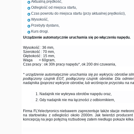
Aktualną prędkość,
Odległość od miejsca startu,
Czas powrotu do miejsca startu (przy aktualnej prędkości),
Wysokość,
Przebyty dystans,
Kurs drogi.
Urządzenie automatycznie uruchamia się po włączeniu napędu.
Wysokość : 36 mm,
Szerokość : 70 mm,
Głębokość : 15 mm,
Waga < 60gram,
Czas pracy : ok 30h pracy napędu*, ok 200 dni czuwania,
* urządzenie automatycznie uruchamia się po wykryciu obrotów silni
podłączony czujnik EGT, podłączony czujnik obrotów. Dla odmien
nadajnika (poprzez wykrycie obrotów, lub wciśnięcie przycisku na 
Nadajnik nie wykrywa obrotów napędu oraz,
Gdy nadajnik nie ma łączności z odbiornikiem,
Firma FLYelectyronics niebawem zaprezentuje także stacje meteor
na startowisku z odległości około 2000m. Jak twierdzi producent
koncepcją na jego potężną rozbudowę zatem niedługo pokaże kilka