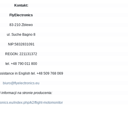
Kontakt:
FlyElectronics
83-210 Zblewo
ul. Suche Bagno 8
NIP:5832831091
REGON: 221131372
tel. +48 790 011 800
ssistance
in English tel. +48 509 768 069
biuro@flyelectronics.eu
 informacji na stronie producenta:
ctronics.eu/index.php/k2/flight-motomonitor