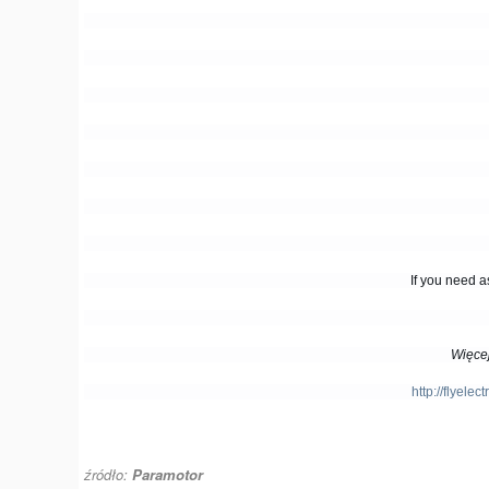
If you need
a
Więcej
http://flyele
źródło:
Paramotor