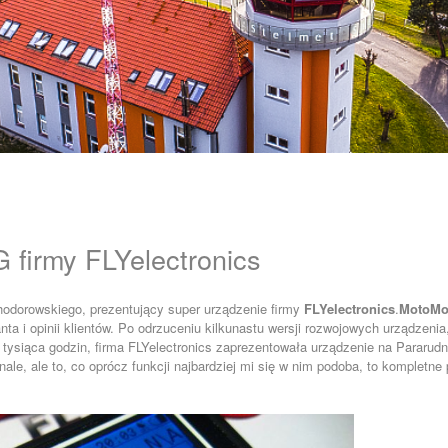
 firmy FLYelectronics
hodorowskiego, prezentujący super urządzenie firmy
FLYelectronics
.
MotoMo
nta i opinii klientów. Po odrzuceniu kilkunastu wersji rozwojowych urządzenia
5 tysiąca godzin, firma FLYelectronics zaprezentowała urządzenie na Pararud
ale, ale to, co oprócz funkcji najbardziej mi się w nim podoba, to kompletne