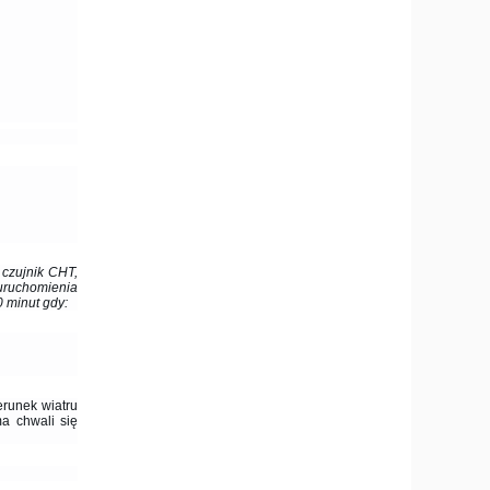
 czujnik CHT,
uruchomienia
 minut gdy:
erunek wiatru
ma chwali się