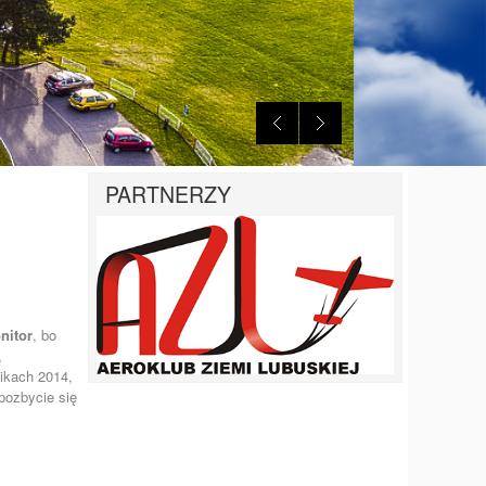
PARTNERZY
nitor
, bo
,
nikach 2014,
 pozbycie się