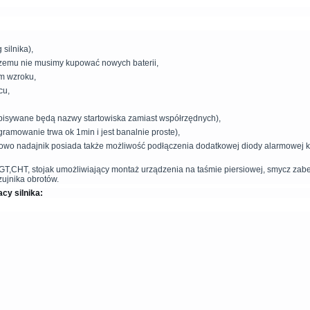
silnika),
zemu nie musimy kupować nowych baterii,
ym wzroku,
cu,
 wpisywane będą nazwy startowiska zamiast współrzędnych),
ramowanie trwa ok 1min i jest banalnie proste),
owo nadajnik posiada także możliwość podłączenia dodatkowej diody alarmowej kt
EGT,CHT, stojak umożliwiający montaż urządzenia na taśmie piersiowej, smycz zab
ujnika obrotów.
cy silnika: