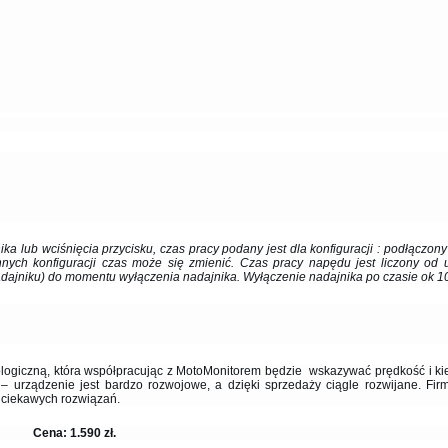
ka lub wciśnięcia przycisku, czas pracy podany jest dla konfiguracji : podłączony
nych konfiguracji czas może się zmienić. Czas pracy napędu jest liczony od 
nadajniku) do momentu wyłączenia nadajnika. Wyłączenie nadajnika po czasie ok 10
ologiczną, która współpracując z MotoMonitorem będzie wskazywać prędkość i ki
 – urządzenie jest bardzo rozwojowe, a dzięki sprzedaży ciągle rozwijane. Fir
 ciekawych rozwiązań.
Cena: 1.590 zł.