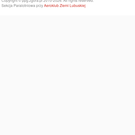
Copyright © ppg.zgora.pl 2010-2026. All rights reserved.
Sekcja Paralotniowa przy
Aeroklub Ziemi Lubuskiej