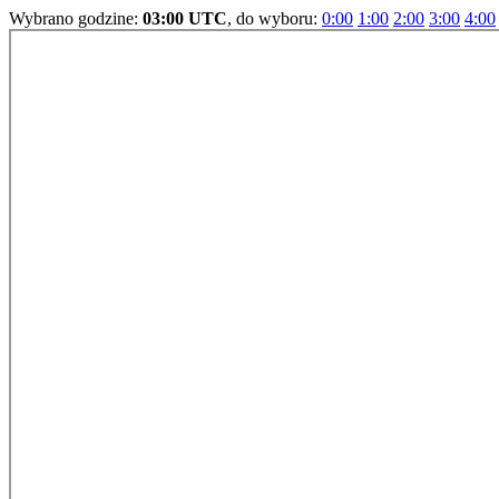
Wybrano godzine:
03:00 UTC
, do wyboru:
0:00
1:00
2:00
3:00
4:00